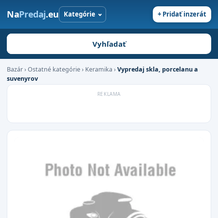
Na
Predaj
.eu
Kategórie
+ Pridať inzerát
Vyhľadať
Bazár
›
Ostatné kategórie
›
Keramika
›
Vypredaj skla, porcelanu a
suvenyrov