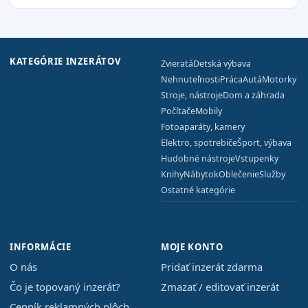
KATEGÓRIE INZERÁTOV
Zvieratá
Detská výbava
Nehnuteľnosti
Práca
Autá
Motorky
Stroje, nástroje
Dom a záhrada
Počítače
Mobily
Fotoaparáty, kamery
Elektro, spotrebiče
Šport, výbava
Hudobné nástroje
Vstupenky
Knihy
Nábytok
Oblečenie
Služby
Ostatné kategórie
INFORMÁCIE
MOJE KONTO
O nás
Pridať inzerát zdarma
Čo je topovaný inzerát?
Zmazať / editovať inzerát
Cenník reklamných plôch