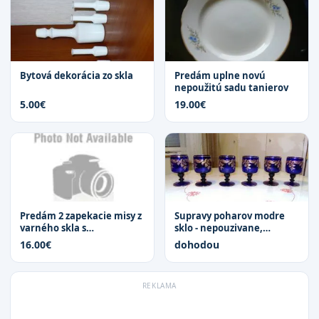
Bytová dekorácia zo skla
Predám uplne novú
nepoužitú sadu tanierov
5.00€
19.00€
Predám 2 zapekacie misy z
Supravy poharov modre
varného skla s
sklo - nepouzivane,
pokrievkami,...
kompletne...
16.00€
dohodou